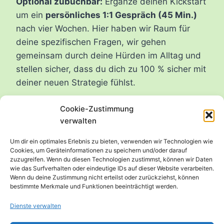
Optional zubuchbar:
Ergänze deinen Kickstart
um ein
persönliches 1:1 Gespräch (45 Min.)
nach vier Wochen. Hier haben wir Raum für
deine spezifischen Fragen, wir gehen
gemeinsam durch deine Hürden im Alltag und
stellen sicher, dass du dich zu 100 % sicher mit
deiner neuen Strategie fühlst.
Cookie-Zustimmung
Einfach direkt bei der Buchung die
verwalten
Premium-Variante dazubuchen
Um dir ein optimales Erlebnis zu bieten, verwenden wir Technologien wie
Cookies, um Geräteinformationen zu speichern und/oder darauf
Jetzt Premiumvariante buchen und 100%
zuzugreifen. Wenn du diesen Technologien zustimmst, können wir Daten
wie das Surfverhalten oder eindeutige IDs auf dieser Website verarbeiten.
Experience sichern
Wenn du deine Zustimmung nicht erteilst oder zurückziehst, können
bestimmte Merkmale und Funktionen beeinträchtigt werden.
Dienste verwalten