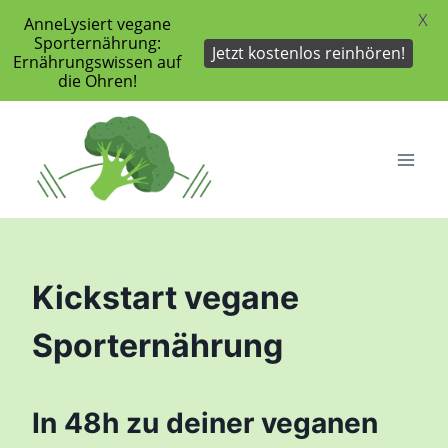
X
AnneLysiert vegane
Sporternährung:
Jetzt kostenlos reinhören!
Ernährungswissen auf
die Ohren!
Zum
Inhalt
springen
Kickstart vegane
Sporternährung
In 48h zu deiner veganen