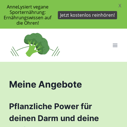
X
AnneLysiert vegane
Sporternährung:
Jetzt kostenlos reinhören!
Ernährungswissen auf
die Ohren!
Zum
Inhalt
springen
Meine Angebote
Pflanzliche Power für
deinen Darm und deine