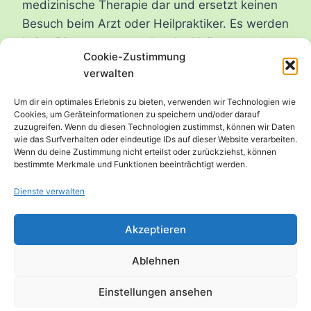
medizinische Therapie dar und ersetzt keinen
Besuch beim Arzt oder Heilpraktiker. Es werden
keine Diagnosen gestellt oder Heilversprechen
Cookie-Zustimmung
abgegeben. Ich arbeite ausschließlich mit
verwalten
Klienten ohne klinisch diagnostizierte
Darmerkrankungen oder andere medizinische
Um dir ein optimales Erlebnis zu bieten, verwenden wir Technologien wie
Cookies, um Geräteinformationen zu speichern und/oder darauf
Befunde, die eine therapeutische Behandlung
zuzugreifen. Wenn du diesen Technologien zustimmst, können wir Daten
erfordern. Bei Vorliegen einer Diagnose oder
wie das Surfverhalten oder eindeutige IDs auf dieser Website verarbeiten.
Wenn du deine Zustimmung nicht erteilst oder zurückziehst, können
gesundheitlicher Beschwerden konsultiere bitte
bestimmte Merkmale und Funktionen beeinträchtigt werden.
vorab einen entsprechenden Facharzt.
Dienste verwalten
Akzeptieren
Ablehnen
Einstellungen ansehen