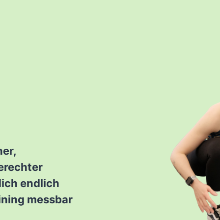
ner,
erechter
dich endlich
aining messbar