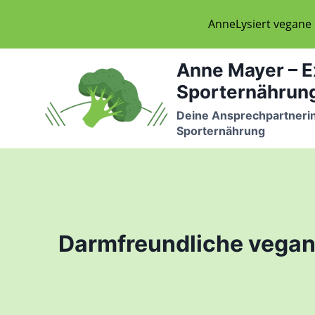
AnneLysiert vegane
Zum
Anne Mayer – E
Inhalt
Sporternährun
springen
Deine Ansprechpartnerin
Sporternährung
Darmfreundliche vegan