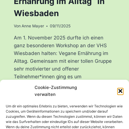
Ernährung im Alltag“ in
Wiesbaden
Von
Anne Mayer
09/11/2025
Am 1. November 2025 durfte ich einen
ganz besonderen Workshop an der VHS
Wiesbaden halten: Vegane Ernährung im
Alltag. Gemeinsam mit einer tollen Gruppe
sehr motivierter und offener
Teilnehmer*innen ging es um
alltagstaugliche, gesunde und
Cookie-Zustimmung
bedarfsdeckende pflanzlichen Ernährung.
verwalten
Anders als bei meinen
Um dir ein optimales Erlebnis zu bieten, verwenden wir Technologien wie
Sporternährungsworkshops, die sehr
Cookies, um Geräteinformationen zu speichern und/oder darauf
Theorie lastig sind, lebte dieser Workshop
zuzugreifen. Wenn du diesen Technologien zustimmst, können wir Daten
wie das Surfverhalten oder eindeutige IDs auf dieser Website verarbeiten.
vor allem vom Austausch…
Wenn du deine Zustimmung nicht erteilst oder zurückziehst, können