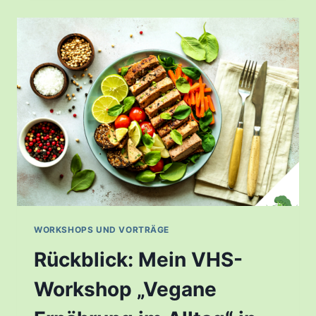
IM
ALLTAG
BEI
DER
VHS
WIESBADEN:
EIN
INSPIRIERENDER
VORMITTAG
WORKSHOPS UND VORTRÄGE
Rückblick: Mein VHS-
Workshop „Vegane