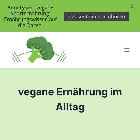
X
AnneLysiert vegane
Sporternährung:
Jetzt kostenlos reinhören!
Ernährungswissen auf
die Ohren!
Zum
Inhalt
springen
vegane Ernährung im
Alltag