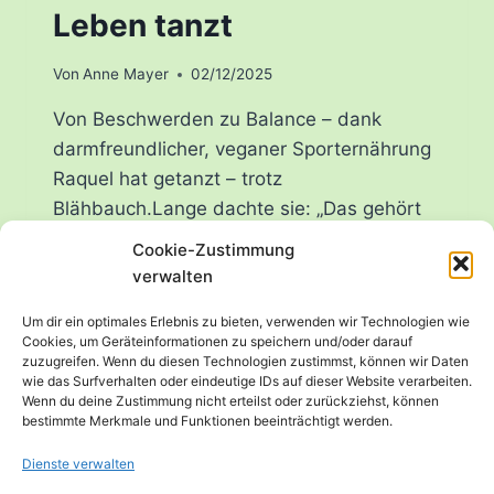
Leben tanzt
Von
Anne Mayer
02/12/2025
Von Beschwerden zu Balance – dank
darmfreundlicher, veganer Sporternährung
Raquel hat getanzt – trotz
Blähbauch.Lange dachte sie: „Das gehört
halt dazu, wenn man sich vegan ernährt
Cookie-Zustimmung
und viel trainiert.“ Doch nach nur zwei
verwalten
Wochen im Coaching war klar:Es geht auch
Um dir ein optimales Erlebnis zu bieten, verwenden wir Technologien wie
anders. Viel besser sogar. Was sich für
Cookies, um Geräteinformationen zu speichern und/oder darauf
Raquel verändert hat Raquels Weg war
zuzugreifen. Wenn du diesen Technologien zustimmst, können wir Daten
wie das Surfverhalten oder eindeutige IDs auf dieser Website verarbeiten.
keine Zauberei,…
Wenn du deine Zustimmung nicht erteilst oder zurückziehst, können
bestimmte Merkmale und Funktionen beeinträchtigt werden.
BLÄHBAUCH
WEITERLESEN
BEIM
Dienste verwalten
SPORT?