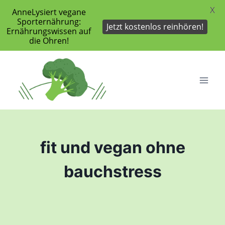
X
AnneLysiert vegane
Sporternährung:
Jetzt kostenlos reinhören!
Ernährungswissen auf
die Ohren!
Zum
Inhalt
springen
fit und vegan ohne
bauchstress