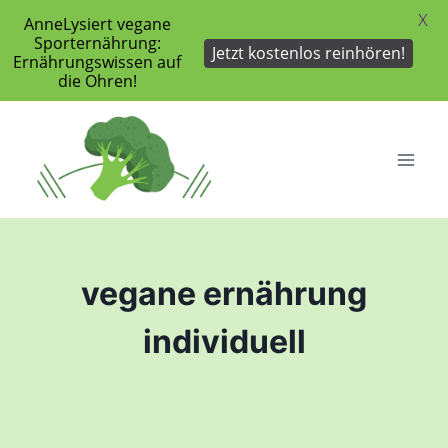
X
AnneLysiert vegane
Sporternährung:
Jetzt kostenlos reinhören!
Ernährungswissen auf
die Ohren!
Zum
Inhalt
springen
vegane ernährung
individuell