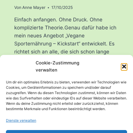
Von
Anne Mayer
17/10/2025
Einfach anfangen. Ohne Druck. Ohne
komplizierte Theorie.Genau dafür habe ich
mein neues Angebot „Vegane
Sporternährung – Kickstart“ entwickelt. Es
richtet sich an alle, die sich schon lange
fragen, wie vegane Ernährung im
Cookie-Zustimmung
sportlichen Alltag eigentlich funktioniert –
verwalten
aber keine Lust auf überfordernde
Um dir ein optimales Erlebnis zu bieten, verwenden wir Technologien wie
Programme oder hohe Einstiegskosten
Cookies, um Geräteinformationen zu speichern und/oder darauf
haben. Der Einstieg – persönlich, flexibel,
zuzugreifen. Wenn du diesen Technologien zustimmst, können wir Daten
wie das Surfverhalten oder eindeutige IDs auf dieser Website verarbeiten.
alltagstauglich Mit diesem…
Wenn du deine Zustimmung nicht erteilst oder zurückziehst, können
bestimmte Merkmale und Funktionen beeinträchtigt werden.
VEGANE
WEITERLESEN
SPORTERNÄHRUNG
Dienste verwalten
–
DEIN