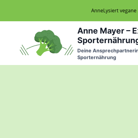
AnneLysiert vegane
Zum
Anne Mayer – E
Inhalt
Sporternährun
springen
Deine Ansprechpartnerin
Sporternährung