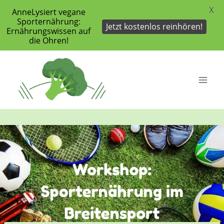
X
AnneLysiert vegane
Sporternährung:
Jetzt kostenlos reinhören!
Ernährungswissen auf
die Ohren!
Zum
Inhalt
springen