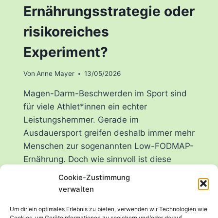
Ernährungsstrategie oder
risikoreiches
Experiment?
Von
Anne Mayer
13/05/2026
Magen-Darm-Beschwerden im Sport sind
für viele Athlet*innen ein echter
Leistungshemmer. Gerade im
Ausdauersport greifen deshalb immer mehr
Menschen zur sogenannten Low-FODMAP-
Ernährung. Doch wie sinnvoll ist diese
Strategie eigentlich wirklich? Insbesondere
Cookie-Zustimmung
in Kombination mit veganer
verwalten
Sporternährung? Genau darum geht es in
Um dir ein optimales Erlebnis zu bieten, verwenden wir Technologien wie
der neuen Folge von AnneLysiert vegane
Cookies, um Geräteinformationen zu speichern und/oder darauf