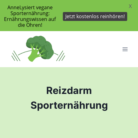
X
AnneLysiert vegane
Sporternährung:
Jetzt kostenlos reinhören!
Ernährungswissen auf
die Ohren!
Zum
Inhalt
springen
Reizdarm
Sporternährung