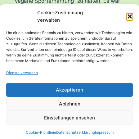
vegane Sporternährung“ zu halten. Es war
das erste Mal, dass ich diesen Vortrag
Cookie-Zustimmung
präsentierte, und ich freue mich, die
verwalten
Teilnehmer*innen auf eine spannende
Um dir ein optimales Erlebnis zu bieten, verwenden wir Technologien wie
Reise durch die Grundlagen der veganen
Cookies, um Geräteinformationen zu speichern und/oder darauf
Ernährung im Sport mitgenommen zu
zuzugreifen. Wenn du diesen Technologien zustimmst, können wir Daten
wie das Surfverhalten oder eindeutige IDs auf dieser Website verarbeiten.
haben….
Wenn du deine Zustimmung nicht erteilst oder zurückziehst, können
bestimmte Merkmale und Funktionen beeinträchtigt werden.
PREMIERE
WEITERLESEN
BEIM
Dienste verwalten
ERNÄHRUNGSMONAT
MÄRZ
Akzeptieren
2023
–
“EINFÜHRUNG
Ablehnen
IN
DIE
Einstellungen ansehen
VEGANE
SPORTERNÄHRUNG”
Cookie-Richtlinie
Datenschutzerklärung
Impressum
© 2026 Anne Mayer – Expertin für vegane