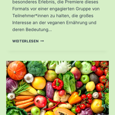
besonderes Erlebnis, die Premiere dieses
Formats vor einer engagierten Gruppe von
Teilnehmer*innen zu halten, die großes
Interesse an der veganen Ernährung und
deren Bedeutung…
WORKSHOP-
WEITERLESEN
PREMIERE
BEI
DER
VHS
FRANKFURT
“EINFÜHRUNG
IN
DIE
VEGANE
SPORTERNÄHRUNG”