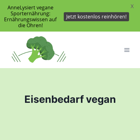
X
AnneLysiert vegane
Sporternährung:
Jetzt kostenlos reinhören!
Ernährungswissen auf
die Ohren!
Zum
Inhalt
springen
Eisenbedarf vegan