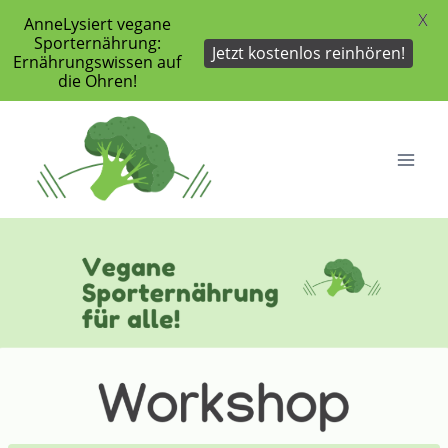
X
AnneLysiert vegane
Sporternährung:
Jetzt kostenlos reinhören!
Ernährungswissen auf
die Ohren!
Zum
Inhalt
springen