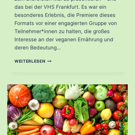
das bei der VHS Frankfurt. Es war ein
besonderes Erlebnis, die Premiere dieses
Formats vor einer engagierten Gruppe von
Teilnehmer*innen zu halten, die großes
Interesse an der veganen Ernährung und
deren Bedeutung…
WORKSHOP-
WEITERLESEN
PREMIERE
BEI
DER
VHS
FRANKFURT
“EINFÜHRUNG
IN
DIE
VEGANE
SPORTERNÄHRUNG”