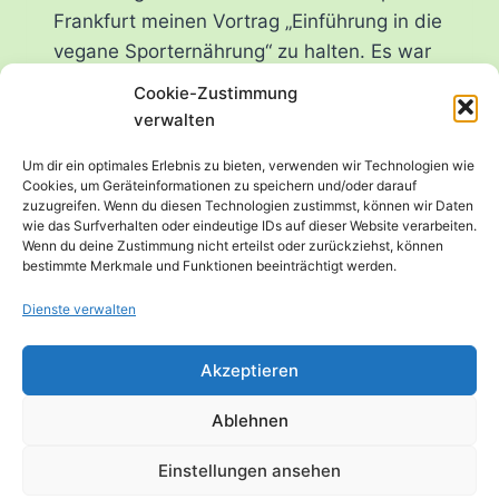
Frankfurt meinen Vortrag „Einführung in die
vegane Sporternährung“ zu halten. Es war
das erste Mal, dass ich diesen Vortrag
Cookie-Zustimmung
präsentierte, und ich freue mich, die
verwalten
Teilnehmer*innen auf eine spannende
Um dir ein optimales Erlebnis zu bieten, verwenden wir Technologien wie
Reise durch die Grundlagen der veganen
Cookies, um Geräteinformationen zu speichern und/oder darauf
Ernährung im Sport mitgenommen zu
zuzugreifen. Wenn du diesen Technologien zustimmst, können wir Daten
wie das Surfverhalten oder eindeutige IDs auf dieser Website verarbeiten.
haben….
Wenn du deine Zustimmung nicht erteilst oder zurückziehst, können
bestimmte Merkmale und Funktionen beeinträchtigt werden.
PREMIERE
WEITERLESEN
BEIM
Dienste verwalten
ERNÄHRUNGSMONAT
MÄRZ
Akzeptieren
2023
–
“EINFÜHRUNG
Ablehnen
IN
DIE
Einstellungen ansehen
VEGANE