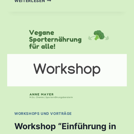
WEITERLESEN
MEIN
VHS-
WORKSHOP
„VEGANE
ERNÄHRUNG
IM
ALLTAG“
IN
WIESBADEN
WORKSHOPS UND VORTRÄGE
Workshop “Einführung in