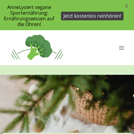
X
AnneLysiert vegane
Sporternährung:
Jetzt kostenlos reinhören!
Ernährungswissen auf
die Ohren!
Zum
Inhalt
springen