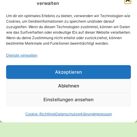
E-Mail
*
verwalten
Um dir ein optimales Erlebnis zu bieten, verwenden wir Technologien wie
Cookies, um Geräteinformationen zu speichern und/oder darauf
zuzugreifen. Wenn du diesen Technologien zustimmst, können wir Daten
Website
wie das Surfverhalten oder eindeutige IDs auf dieser Website verarbeiten.
Wenn du deine Zustimmung nicht erteilst oder zurückziehst, können
bestimmte Merkmale und Funktionen beeinträchtigt werden.
Dienste verwalten
Akzeptieren
Ablehnen
Einstellungen ansehen
Cookie-Richtlinie
Datenschutzerklärung
Impressum
© 2026 Anne Mayer – Expertin für vegane
Sporternährung - WordPress Theme von
Kadence WP