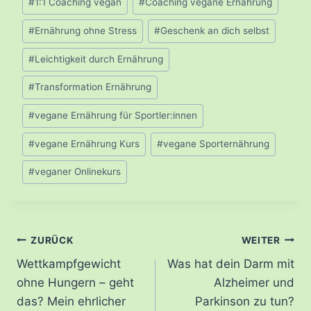
#
1:1 Coaching vegan
#
Coaching vegane Ernährung
#
Ernährung ohne Stress
#
Geschenk an dich selbst
#
Leichtigkeit durch Ernährung
#
Transformation Ernährung
#
vegane Ernährung für Sportler:innen
#
vegane Ernährung Kurs
#
vegane Sporternährung
#
veganer Onlinekurs
Beitragsnavigation
ZURÜCK
WEITER
Wettkampfgewicht
Was hat dein Darm mit
ohne Hungern – geht
Alzheimer und
das? Mein ehrlicher
Parkinson zu tun?