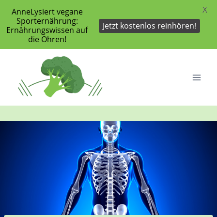
X
AnneLysiert vegane
Sporternährung:
Jetzt kostenlos reinhören!
Ernährungswissen auf
die Ohren!
Zum
Inhalt
springen