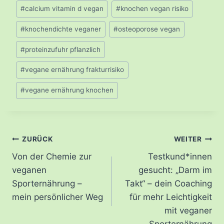
Schlagworte:
#
calcium vitamin d vegan
#
knochen vegan risiko
#
knochendichte veganer
#
osteoporose vegan
#
proteinzufuhr pflanzlich
#
vegane ernährung frakturrisiko
#
vegane ernährung knochen
Beitragsnavigation
ZURÜCK
WEITER
Von der Chemie zur
Testkund*innen
veganen
gesucht: „Darm im
Sporternährung –
Takt“ – dein Coaching
mein persönlicher Weg
für mehr Leichtigkeit
mit veganer
Sporternährung