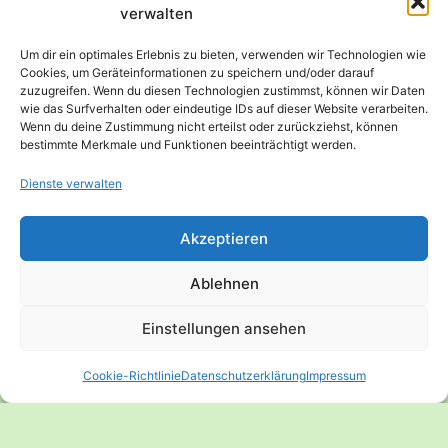
E-Mail
*
verwalten
Um dir ein optimales Erlebnis zu bieten, verwenden wir Technologien wie
Cookies, um Geräteinformationen zu speichern und/oder darauf
zuzugreifen. Wenn du diesen Technologien zustimmst, können wir Daten
Website
wie das Surfverhalten oder eindeutige IDs auf dieser Website verarbeiten.
Wenn du deine Zustimmung nicht erteilst oder zurückziehst, können
bestimmte Merkmale und Funktionen beeinträchtigt werden.
Dienste verwalten
Akzeptieren
Ablehnen
Einstellungen ansehen
Cookie-Richtlinie
Datenschutzerklärung
Impressum
© 2026 Anne Mayer – Expertin für vegane
Sporternährung - WordPress Theme von
Kadence WP