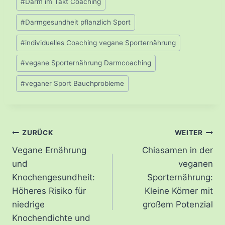
#
Darm im Takt Coaching
#
Darmgesundheit pflanzlich Sport
#
individuelles Coaching vegane Sporternährung
#
vegane Sporternährung Darmcoaching
#
veganer Sport Bauchprobleme
Beitragsnavigation
ZURÜCK
WEITER
Vegane Ernährung
Chiasamen in der
und
veganen
Knochengesundheit:
Sporternährung:
Höheres Risiko für
Kleine Körner mit
niedrige
großem Potenzial
Knochendichte und