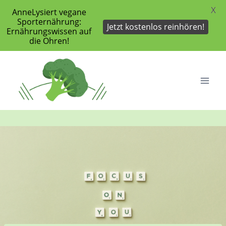
X
AnneLysiert vegane
Sporternährung:
Jetzt kostenlos reinhören!
Ernährungswissen auf
die Ohren!
Zum
Inhalt
springen