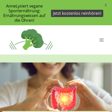
X
AnneLysiert vegane
Sporternährung:
Jetzt kostenlos reinhören!
Ernährungswissen auf
die Ohren!
Zum
Inhalt
springen