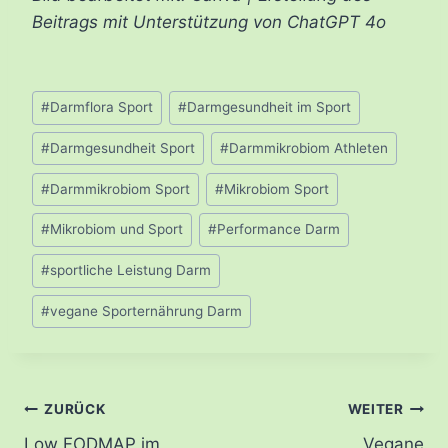
Beitrags mit Unterstützung von ChatGPT 4o
Schlagworte:
#
Darmflora Sport
#
Darmgesundheit im Sport
#
Darmgesundheit Sport
#
Darmmikrobiom Athleten
#
Darmmikrobiom Sport
#
Mikrobiom Sport
#
Mikrobiom und Sport
#
Performance Darm
#
sportliche Leistung Darm
#
vegane Sporternährung Darm
Beitragsnavigation
ZURÜCK
WEITER
Low FODMAP im
Vegane