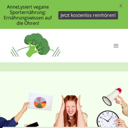
X
AnneLysiert vegane
Sporternährung:
Jetzt kostenlos reinhören!
Ernährungswissen auf
die Ohren!
Zum
Inhalt
springen