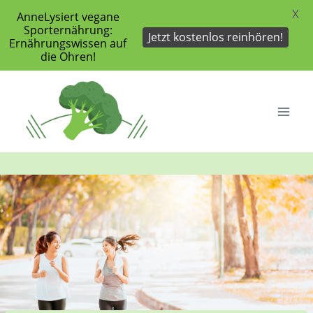
X
AnneLysiert vegane
Sporternährung:
Jetzt kostenlos reinhören!
Ernährungswissen auf
die Ohren!
Zum
Inhalt
springen