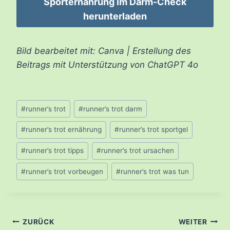
Sporternährung im Darm-Check
herunterladen
Bild bearbeitet mit: Canva | Erstellung des
Beitrags mit Unterstützung von ChatGPT 4o
Schlagworte:
#
runner’s trot
#
runner’s trot darm
#
runner’s trot ernährung
#
runner’s trot sportgel
#
runner’s trot tipps
#
runner’s trot ursachen
#
runner’s trot vorbeugen
#
runner’s trot was tun
Beitragsnavigation
ZURÜCK
WEITER